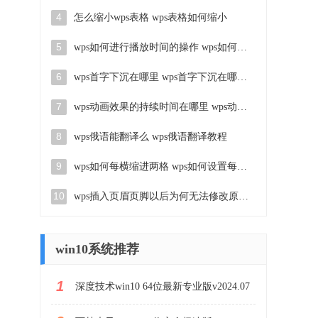
4
怎么缩小wps表格 wps表格如何缩小
5
wps如何进行播放时间的操作 wps如何设置幻灯片的播放时间
6
wps首字下沉在哪里 wps首字下沉在哪个工具栏
7
wps动画效果的持续时间在哪里 wps动画效果持续时间设置在哪里
8
wps俄语能翻译么 wps俄语翻译教程
9
wps如何每横缩进两格 wps如何设置每行缩进两格
10
wps插入页眉页脚以后为何无法修改原文 wps插入页眉页脚后无法编辑
win10系统推荐
1
深度技术win10 64位最新专业版v2024.07