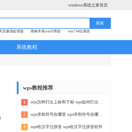
windows系统之家首页
天玑最强处理器
雨林木风win10系统
win7 64位系统
系统教程
wps教程推荐
1
wps怎样打出上标和下标 wps如何打出上标和下标
2
wps求和符号在哪里 wps求和符号在哪个菜单
动
3
wps给汉字注拼音 wps给汉字注拼音软件